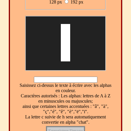
128 px
192 px
Saisissez ci-dessus le texte à écrire avec les alphas
en couleur.
Caractères autorisés : Les alphas: lettres de A à Z
en minuscules ou majuscules;
ainsi que certaines lettres accentuées : "â", "à",
"ç","é", "ê", "è","ë","ï".
La lettre c suivie de h sera automatiquement
convertie en alpha "chat".
Enregistrer l'image